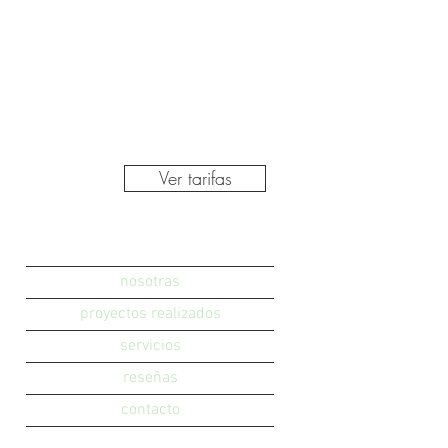
Ver tarifas
nosotras
proyectos realizados
servicios
reseñas
contacto