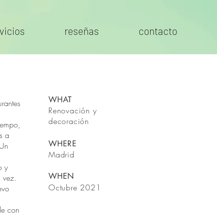
vicios
reseñas
contacto
WHAT
urantes
Renovación y
decoración
tiempo,
s a
WHERE
¡Un
Madrid
o y
WHEN
 vez.
Octubre 2021
evo
de con