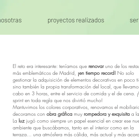
nosotras
proyectos realizados
ser
El reto era interesante: teníamos que
renovar
uno de los resta
más emblemáticos de Madrid,
¡en tiempo record!
No solo
gestionar la adquisición de elementos decorativos en poco 
sino también la propia transformación del local, que llevamo
cabo en 3 horas, entre el servicio de comida y el de cena. 
sprint en toda regla que nos divirtió mucho!
Mantuvimos los colores corporativos, renovamos el mobiliari
decoramos con
obra gráfica
muy
rompedora y exquisita
a la
La
luz
jugó como siempre un papel esencial en crear ese nu
ambiente que buscábamos, tanto en el interior como en la
terraza… una atmósfera más cálida, más actual y más acor