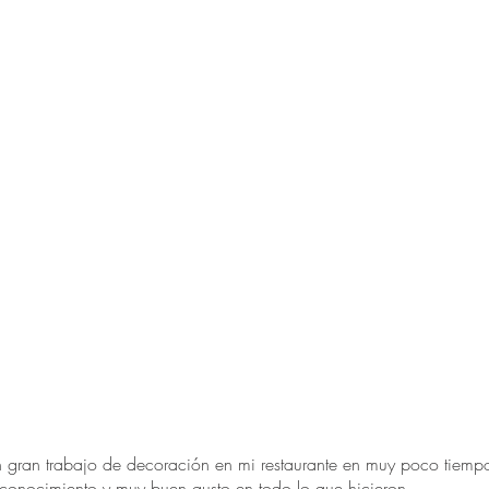
 gran trabajo de decoración en mi restaurante en muy poco tiem
,conocimiento y muy buen gusto en todo lo que hicieron.