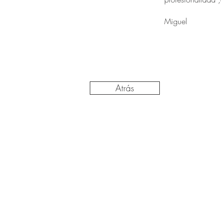
Miguel
Atrás
670 26 28 86
640 07 22 52
hola@nairestudio.com