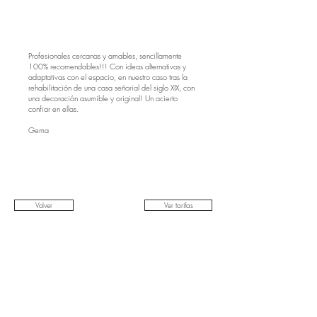
Profesionales cercanas y amables, sencillamente
100% recomendables!!! Con ideas alternativas y
adaptativas con el espacio, en nuestro caso tras la
rehabilitación de una casa señorial del siglo XIX, con
una decoración asumible y original! Un acierto
confiar en ellas.
Gema
Volver
Ver tarifas
Siguiente